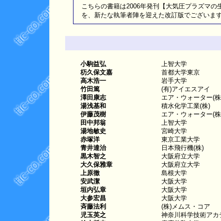
こちらの書籍は2006年発刊【大気圧プラズマの生成制
を、新たな執筆者陣を迎えた改訂版でございま
小駒益弘
上智大学
杤久保文嘉
首都大学東京
高木浩一
岩手大学
竹田篤
(有)アイエスアイ
澤田康志
エア・ウォーター(株
湯浅基和
積水化学工業(株)
伊藤茂樹
エア・ウォーター(株
田中邦翁
上智大学
湯地敏史
宮崎大学
赤塚洋
東京工業大学
青井達治
日本飛行機(株)
黒木智之
大阪府立大学
大久保雅章
大阪府立大学
上原徹
島根大学
安武潔
大阪大学
垣内弘章
大阪大学
大参宏昌
大阪大学
斉藤法利
(株)メムス・コア
児玉英之
神奈川科学技術アカ