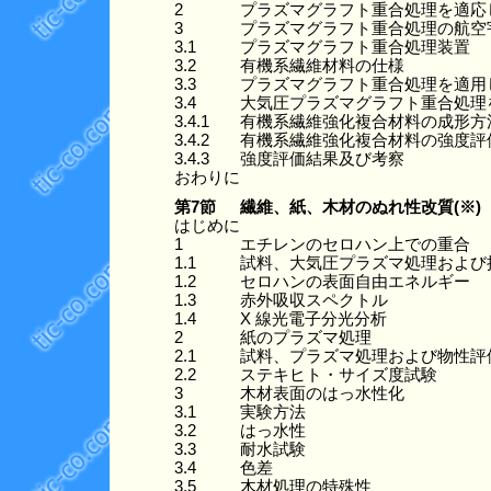
2
プラズマグラフト重合処理を適応
3
プラズマグラフト重合処理の航空
3.1
プラズマグラフト重合処理装置
3.2
有機系繊維材料の仕様
3.3
プラズマグラフト重合処理を適用
3.4
大気圧プラズマグラフト重合処理
3.4.1
有機系繊維強化複合材料の成形方
3.4.2
有機系繊維強化複合材料の強度評
3.4.3
強度評価結果及び考察
おわりに
第7節
繊維、紙、木材のぬれ性改質(※)
はじめに
1
エチレンのセロハン上での重合
1.1
試料、大気圧プラズマ処理および
1.2
セロハンの表面自由エネルギー
1.3
赤外吸収スペクトル
1.4
X 線光電子分光分析
2
紙のプラズマ処理
2.1
試料、プラズマ処理および物性評
2.2
ステキヒト・サイズ度試験
3
木材表面のはっ水性化
3.1
実験方法
3.2
はっ水性
3.3
耐水試験
3.4
色差
3.5
木材処理の特殊性