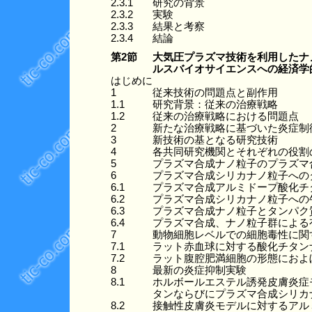
2.3.1
研究の背景
2.3.2
実験
2.3.3
結果と考察
2.3.4
結論
第2節
大気圧プラズマ技術を利用したナ
ルスバイオサイエンスへの経済学
はじめに
1
従来技術の問題点と副作用
1.1
研究背景：従来の治療戦略
1.2
従来の治療戦略における問題点
2
新たな治療戦略に基づいた炎症制
3
新技術の基となる研究技術
4
各共同研究機関とそれぞれの役割
5
プラズマ合成ナノ粒子のプラズマ
6
プラズマ合成シリカナノ粒子への
6.1
プラズマ合成アルミドープ酸化チ
6.2
プラズマ合成シリカナノ粒子への
6.3
プラズマ合成ナノ粒子とタンパク質吸
6.4
プラズマ合成、ナノ粒子群による
7
動物細胞レベルでの細胞毒性に関
7.1
ラット赤血球に対する酸化チタン
7.2
ラット腹腔肥満細胞の形態におよ
8
最新の炎症抑制実験
8.1
ホルボールエステル誘発皮膚炎症
タンならびにプラズマ合成シリカ
8.2
接触性皮膚炎モデルに対するアル