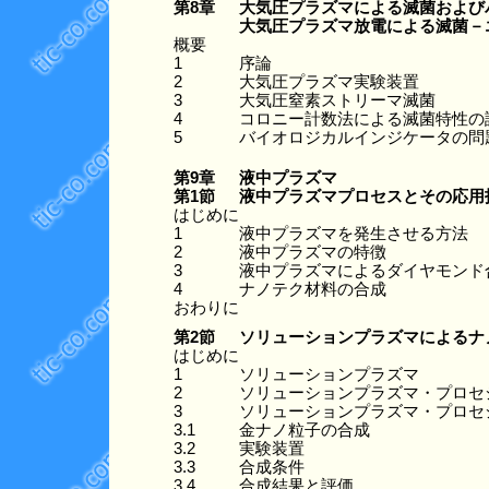
第8章
大気圧プラズマによる滅菌および
大気圧プラズマ放電による滅菌－
概要
1
序論
2
大気圧プラズマ実験装置
3
大気圧窒素ストリーマ滅菌
4
コロニー計数法による滅菌特性の
5
バイオロジカルインジケータの問
第9章
液中プラズマ
第1節
液中プラズマプロセスとその応用
はじめに
1
液中プラズマを発生させる方法
2
液中プラズマの特徴
3
液中プラズマによるダイヤモンド
4
ナノテク材料の合成
おわりに
第2節
ソリューションプラズマによるナ
はじめに
1
ソリューションプラズマ
2
ソリューションプラズマ・プロセ
3
ソリューションプラズマ・プロセ
3.1
金ナノ粒子の合成
3.2
実験装置
3.3
合成条件
3.4
合成結果と評価