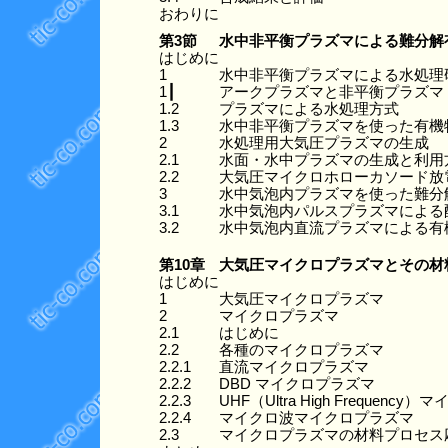
おわりに
第3節
水中非平衡プラズマによる難分解
はじめに
1
水中非平衡プラズマによる水処理
1┃
アークプラズマと非平衡プラズマ
1.2
プラズマによる水処理方式
1.3
水中非平衡プラズマを使った有機
2
水処理用大気圧プラズマの生成
2.1
水面・水中プラズマの生成と利用
2.2
大気圧マイクロホローカソード放
3
水中気泡内プラズマを使った難分
3.1
水中気泡内パルスプラズマによる
3.2
水中気泡内直流プラズマによる有
第10章
大気圧マイクロプラズマとその材料
はじめに
1
大気圧マイクロプラズマ
2
マイクロプラズマ
2.1
はじめに
2.2
各種のマイクロプラズマ
2.2.1
直流マイクロプラズマ
2.2.2
DBD マイクロプラズマ
2.2.3
UHF（Ultra High Frequen
2.2.4
マイクロ波マイクロプラズマ
2.3
マイクロプラズマの材料プロセス