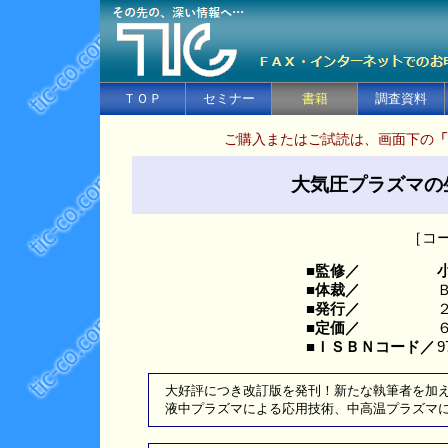
ＴＯＰ
セミナー
書籍
調査資料
ご購入またはご試読は、画面下の
「
大気圧プラズマの
［コー
■監修／
■体裁／
■発行／
■定価／
■ＩＳＢＮコード／
9
大好評につき改訂版を発刊！新たな執筆者を加
液中プラズマによる応用技術、中高温プラズマ