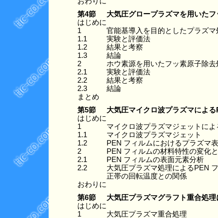
おわりに
第4節
大気圧グロープラズマを用いたフ
はじめに
1
官能基導入を目的としたプラズマ
1.1
実験と評価法
1.2
結果と考察
1.3
結論
2
ホウ素源を用いたフッ素原子除去
2.1
実験と評価法
2.2
結果と考察
2.3
結論
まとめ
第5節
大気圧マイクロ波プラズマによるP
はじめに
1
マイクロ波プラズマジェットによる
1.1
マイクロ波プラズマジェット
1.2
PEN フィルムにおけるプラズマ
2
PEN フィルムの材料特性の変化
2.1
PEN フィルムの表面元素分析
2.2
大気圧プラズマ処理によるPEN 
正帯の回転温度との関係
おわりに
第6節
大気圧プラズマグラフト重合処理
はじめに
1
大気圧プラズマ重合処理