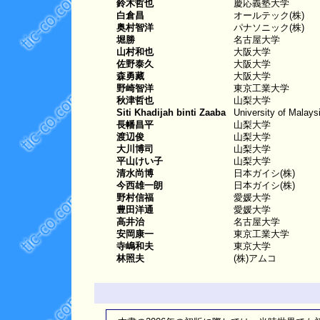
鈴木哲也
慶応義塾大学
白倉昌
オールテック(株)
奥村智洋
パナソニック(株)
堀勝
名古屋大学
山村和也
大阪大学
佐野泰久
大阪大学
森勇藏
大阪大学
野崎智洋
東京工業大学
秋津哲也
山梨大学
Siti Khadijah binti Zaaba
University of Malaysi
長幡昌平
山梨大学
渡辺俊
山梨大学
大川博司
山梨大学
平山けい子
山梨大学
清水尚博
日本ガイシ(株)
今西雄一朗
日本ガイシ(株)
野村信福
愛媛大学
豊田洋通
愛媛大学
高井治
名古屋大学
安岡康一
東京工業大学
寺嶋和夫
東京大学
林照夫
(株)アムコ