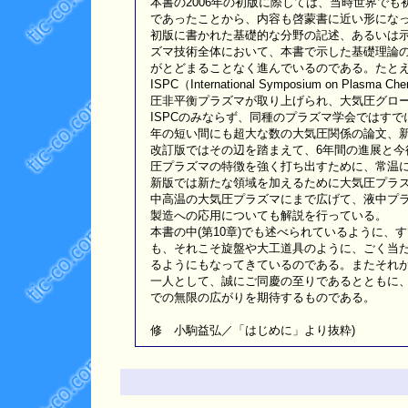
本書の2006年の初版に際しては、当時世界で
であったことから、内容も啓蒙書に近い形にな
初版に書かれた基礎的な分野の記述、あるいは
ズマ技術全体において、本書で示した基礎理論
がとどまることなく進んでいるのである。たと
ISPC（International Symposium on Pla
圧非平衡プラズマが取り上げられ、大気圧グロ
ISPCのみならず、同種のプラズマ学会ではすでに
年の短い間にも超大な数の大気圧関係の論文、
改訂版ではその辺を踏まえて、6年間の進展と
圧プラズマの特徴を強く打ち出すために、常温
新版では新たな領域を加えるために大気圧プラ
中高温の大気圧プラズマにまで広げて、液中プ
製造への応用についても解説を行っている。
本書の中(第10章)でも述べられているように
も、それこそ旋盤や大工道具のように、ごく当
るようにもなってきているのである。またそれ
一人として、誠にご同慶の至りであるとともに
での無限の広がりを期待するものである。
修 小駒益弘／「はじめに」より抜粋)