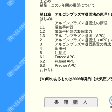
まとめ
補足；この5 年間の展開について
第11章
アルゴンプラズマ凝固法の原理と応
はじめに
1
アルゴンプラズマ凝固法の原理
1.1
電気手術器
1.2
電気手術器の凝固出力
1.3
アルゴンプラズマ凝固（APC）
2
アルゴンプラズマ凝固法（APC
3
アルゴンプラズマ凝固装置の構成
4
応用例
5
注意点
6.1
Forced APC
6.2
Pulsed APC
6.3
Precise APC
おわりに
(※)印のあるものは2006年発刊【大気