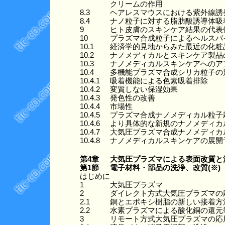
クリームの作用
8.3
ヘアレスマウスにおける紫外線誘
8.4
ナノ粒子に対する脂肪酸誘導体吸
9
ヒト皮膚のスキンケア結果の代表
10
プラズマ合成粒子によるヘルスバ
10.1
経済学的見地からみた最近の化粧
10.2
ナノメディカルとスキンケア製品
10.3
ナノメディカルスキンケアへのア
10.4
多機能プラズマ合成シリカ粒子の
10.4.1
吸着機能による色素吸着排除
10.4.2
変質しない保湿効果
10.4.3
発色性の改善
10.4.4
市場性
10.4.5
プラズマ合成ナノメディカル粒子
10.4.6
より具体的な新規のナノメディカ
10.4.7
大気圧プラズマ合成ナノメディカ
10.4.8
ナノメディカルスキンケアの展開
第4章
大気圧プラズマによる表面改質と
第1節
電子材料・部品の洗浄、改質(※)
はじめに
1
大気圧プラズマ
2
ダイレクト方式大気圧プラズマの
2.1
銅とエポキシ樹脂の新しい接着方
2.2
水素プラズマによる酸化銅の還元
3
リモート方式大気圧プラズマの応