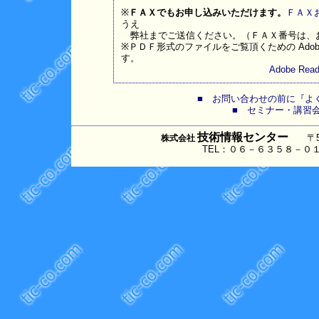
※
ＦＡＸでもお申し込みいただけます。
ＦＡＸ
うえ
弊社までご送信ください。（ＦＡＸ番号は、
※ＰＤＦ形式のファイルをご覧頂くための Adob
す。
Adobe R
■ お問い合わせの前に『よく
■ セミナー・講習
技術情報センター
〒530
株式会社
TEL：０６－６３５８－０