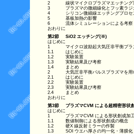
2
線状マイクロプラズマエッチング
3
プラズマの微細線化とフッ素ラジ
4
シリコン微細線エッチングプロセ
5
基板加熱の影響
6
流体シミュレーションによる考察
おわりに
第2節
SiO2 エッチング(※)
はじめに
1
マイクロ波励起大気圧非平衡プラズ
1.1
はじめに
1.2
実験装置
1.3
実験結果及び考察
1.4
まとめ
2
大気圧非平衡パルスプラズマを用
2.1
はじめに
2.2
実験装置
2.3
実験結果及び考察
2.4
まとめ
おわりに
第3節
プラズマCVM による超精密形
はじめに
1
プラズマCVM による形状創成加
1.1
数値制御による形状創成の概念
1.2
硬X 線反射ミラーの作製
1.3
SOI ウエハ厚さの均一化・薄膜化