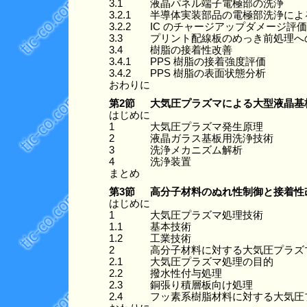
3.1
液晶パネル端子電極部の洗浄
3.2.1
半導体実装部品の電極部洗浄によ
3.2.2
IC のチャージアップダメージ評価
3.3
プリント配線板のめっき前処理へ
3.4
樹脂の接着性改善
3.4.1
PPS 樹脂の接着強度評価
3.4.2
PPS 樹脂の表面状態分析
おわりに
第2節
大気圧プラズマによる大型液晶基板
はじめに
1
大気圧プラズマ発生原理
2
液晶ガラス基板用洗浄技術
3
洗浄メカニズム解析
4
洗浄装置
まとめ
第3節
高分子材料のぬれ性制御と接着性改
はじめに
1
大気圧プラズマ処理技術
1.1
基本技術
1.2
工業技術
2
高分子材料に対する大気圧プラズ
2.1
大気圧プラズマ処理の目的
2.2
撥水性付与処理
2.3
銅張り積層板向け処理
2.4
フッ素系樹脂材料に対する大気圧