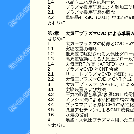
1.4
水晶ウエハ厚さの均一化
2
プラズマ援用研磨による難加工硬
2.1
プラズマ援用研磨の概念
2.2
単結晶4H-SiC（0001）ウエハの
おわりに
第7章
大気圧プラズマCVD による単層
はじめに
1
大気圧プラズマの特徴とCVD へ
1.1
実験装置の概略
1.2
低周波で駆動される大気圧グロー
1.3
高周波駆動による大気圧グロー放
1.4
大気圧RF 放電（APRFD）の
2
プラズマCVD とCNT 合成
2.1
リモートプラズマCVD（減圧）に
2.2
大気圧プラズマCVD とCNT 合成
3
大気圧プラズマ（APRFD）による
3.1
実験装置および方法
3.2
圧力の影響と単層/ 多層CNT 成長
3.3
メッシュ法による活性種生成の制
3.4
プラズマによる原料CH4 の活性化
3.5
微量アセチレンによるCNT 成長
3.6
水素の役割
4
展望：大気圧プラズマを用いた二層
おわりに