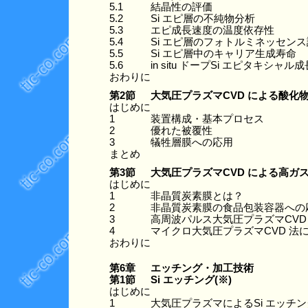
5.1
結晶性の評価
5.2
Si エピ層の不純物分析
5.3
エピ成長速度の温度依存性
5.4
Si エピ層のフォトルミネッセン
5.5
Si エピ層中のキャリア生成寿命
5.6
in situ ドープSi エピタキシャル成
おわりに
第2節
大気圧プラズマCVD による酸化物
はじめに
1
装置構成・基本プロセス
2
優れた被覆性
3
犠牲層膜への応用
まとめ
第3節
大気圧プラズマCVD による高ガ
はじめに
1
非晶質炭素膜とは？
2
非晶質炭素膜の食品包装容器への
3
高周波パルス大気圧プラズマCV
4
マイクロ大気圧プラズマCVD 
おわりに
第6章
エッチング・加工技術
第1節
Si エッチング(※)
はじめに
1
大気圧プラズマによるSi エッチ