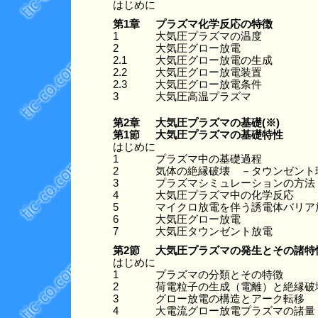
はじめに
第1章
プラズマ化学反応の特徴
1
大気圧プラズマの温度
2
大気圧グロー放電
2.1
大気圧グロー放電の生成
2.2
大気圧グロー放電装置
2.3
大気圧グロー放電条件
3
大気圧高温プラズマ
第2章
大気圧プラズマの基礎(※)
第1節
大気圧プラズマの基礎特性
はじめに
1
プラズマ中の基礎過程
2
気体の絶縁破壊 －タウンゼント
3
プラズマシミュレーションの方法
4
大気圧プラズマ中の化学反応
5
マイクロ放電を伴う誘電体バリア
6
大気圧グロー放電
7
大気圧タウンゼント放電
第2節
大気圧プラズマの発生とその諸特
はじめに
1
プラズマの分類とその特徴
2
荷電粒子の生成（電離）と絶縁破
3
グロー放電の構造とアーク転移
4
大電流グロー放電プラズマの諸量