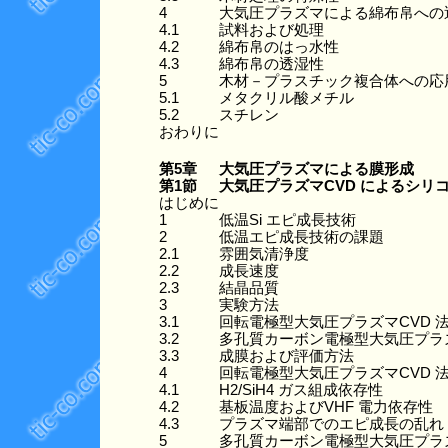
4
大気圧プラズマによる綿布帛への
4.1
試料および処理
4.2
綿布帛のはっ水性
4.3
綿布帛の透湿性
5
木材－プラスチック複合体への応
5.1
メタクリル酸メチル
5.2
スチレン
おわりに
第5章
大気圧プラズマによる膜形成
第1節
大気圧プラズマCVD によるシリ
はじめに
1
低温Si エピ成長技術
2
低温エピ成長技術の課題
2.1
雰囲気清浄度
2.2
成長速度
2.3
結晶品質
3
実験方法
3.1
回転電極型大気圧プラズマCVD 
3.2
多孔質カーボン電極型大気圧プラズ
3.3
成膜および評価方法
4
回転電極型大気圧プラズマCVD 法
4.1
H2/SiH4 ガス組成依存性
4.2
基板温度およびVHF 電力依存性
4.3
プラズマ端部でのエピ成長の乱れ
5
多孔質カーボン電極型大気圧プラズマ