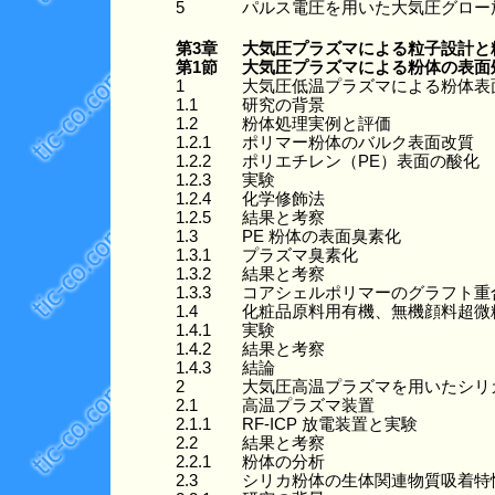
5
パルス電圧を用いた大気圧グロー
第3章
大気圧プラズマによる粒子設計と
第1節
大気圧プラズマによる粉体の表面
1
大気圧低温プラズマによる粉体表
1.1
研究の背景
1.2
粉体処理実例と評価
1.2.1
ポリマー粉体のバルク表面改質
1.2.2
ポリエチレン（PE）表面の酸化
1.2.3
実験
1.2.4
化学修飾法
1.2.5
結果と考察
1.3
PE 粉体の表面臭素化
1.3.1
プラズマ臭素化
1.3.2
結果と考察
1.3.3
コアシェルポリマーのグラフト重
1.4
化粧品原料用有機、無機顔料超微
1.4.1
実験
1.4.2
結果と考察
1.4.3
結論
2
大気圧高温プラズマを用いたシリ
2.1
高温プラズマ装置
2.1.1
RF-ICP 放電装置と実験
2.2
結果と考察
2.2.1
粉体の分析
2.3
シリカ粉体の生体関連物質吸着特