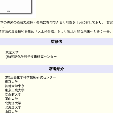
は日本の将来の経済力維持・発展に寄与できる可能性を十分に有しており、 着
。～
多方面の最新技術を集め『人工光合成』をより実現可能な未来へと導く一冊。
監修者
東京大学
(株)三菱化学科学技術研究センター
著者紹介
(株)三菱化学科学技術研究センター
東京大学
首都大学東京
東京工業大学
立命館大学
岡山大学
北海道大学
北海道大学
山口大学