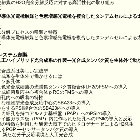
O3光触媒のH2O完全分解反応に対する高活性化の取り組み
に
半導体光電極触媒と色素増感光電極を複合したタンデムセルによる
に
水分解プロセスの種類と特徴
半導体光電極触媒と色素増感光電極を複合したタンデムセルによる
に
システム創製
人工ハイブリッド光合成系の作製―光合成タンパク質を生体外で動
光合成系は美しい完成型
合成系を生体外で働かせるには
メソ多孔体
紅色光合成細菌の光捕集タンパク質複合体LH2のFSMへの導入
合成細菌反応中心複合体ｐRCのFMSへの導入
細孔内への吸着の特性
な植物型光合成反応中心のSBA23への導入
をするPSⅡ複合体のSBA23内への導入
カ細孔を持つアルミナ基板盤（PAP）へのPSⅠの導入
ケイ酸ガラス板（PGP）内に作られた細孔へのPSⅡの導入と反応
間の特徴を利用した酸素大気下でのヒドロゲナーゼによるH2発生
るPGP ―センサータンパク質の導入
 ―新たな分子反応環境と人工光合成