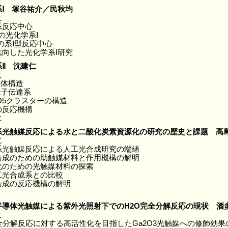
系Ⅰ 塚谷祐介／民秋均
に
系反応中心
の光化学系Ⅰ
の系Ⅰ型反応中心
志向した光化学系Ⅰ研究
系Ⅱ 沈建仁
に
全体構造
電子伝達系
aO5クラスターの構造
の反応機構
に
系光触媒反応による水と二酸化炭素資源化の研究の歴史と課題 髙
に
系光触媒反応による人工光合成研究の端緒
合成のための助触媒材料と作用機構の解明
化のための光触媒材料の探索
工光合成系との比較
合成の反応機構の解明
半導体光触媒による紫外光照射下でのH2O完全分解反応の現状 酒
に
全分解反応に対する高活性化を目指したGa2O3光触媒への修飾効果