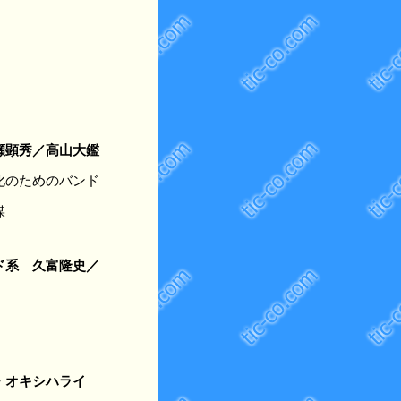
瀬顕秀／高山大鑑
化のためのバンド
媒
ド系 久富隆史／
・オキシハライ