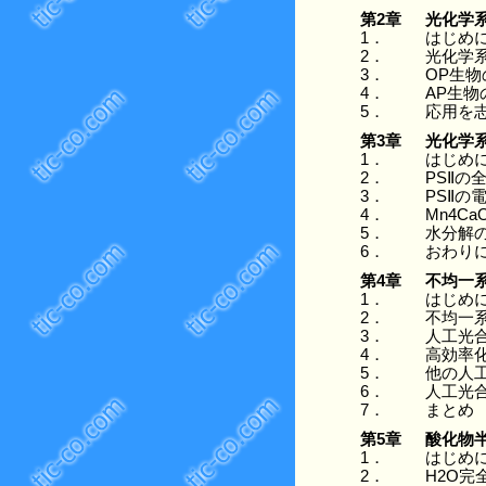
第2章
光化学
1．
はじめ
2．
光化学
3．
OP生物
4．
AP生物
5．
応用を
第3章
光化学
1．
はじめ
2．
PSⅡの
3．
PSⅡの
4．
Mn4C
5．
水分解
6．
おわり
第4章
不均一
1．
はじめ
2．
不均一
3．
人工光
4．
高効率
5．
他の人
6．
人工光
7．
まとめ
第5章
酸化物
1．
はじめ
2．
H2O完