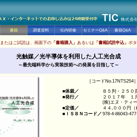
書籍
調査資料
社内研修
セミナーQ&A
書籍Q&A
またはご試読は、画面下の
「書籍購入」
あるいは
「書籍試読申込」
ボタ
光触媒／光半導体を利用した人工光合成
～最先端科学から実装技術への発展を目指して～
［コードNo.17NTS254
■体裁／
Ｂ５判・２５０
■発行／
２０１７年 １
(株)エヌ・ティ
■定価／
４４,０００円
■ＩＳＢＮコード／
978-4-86043-477