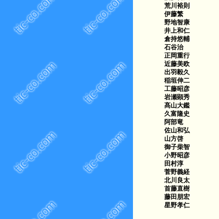
荒川裕則
伊藤繁
野地智康
井上和仁
倉持悠輔
石谷治
正岡重行
近藤美欧
出羽毅久
稲垣伸二
工藤昭彦
岩瀬顕秀
髙山大鑑
久富隆史
阿部竜
佐山和弘
山方啓
御子柴智
小野昭彦
田村淳
菅野義経
北川良太
首藤直樹
藤田朋宏
星野孝仁