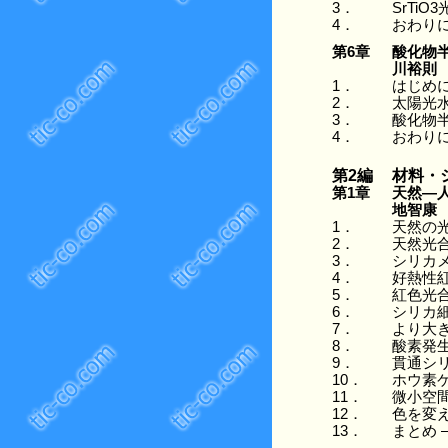
3．
SrTi
4．
おわり
第6章
酸化物
川裕則
1．
はじめ
2．
太陽光
3．
酸化物
4．
おわり
第2編
材料・
第1章
天然―
地智康
1．
天然の
2．
天然光
3．
シリカ
4．
好熱性
5．
紅色光
6．
シリカ
7．
より大き
8．
酸素発生
9．
貫通シリ
10．
ホウ素
11．
微小空
12．
色を変え
13．
まとめ