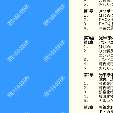
4．
光捕集ア
5．
おわり
第6章
メソポ
1．
はじめ
2．
PMO
3．
PMO
4．
今後の
第3編
光半導
第1章
バンド
1．
はじめ
2．
水分解
エンジ
3．
バンド
4．
可視光
5．
おわり
第2章
光半導
堂免一
1．
可視光
2．
可視光
3．
酸窒化
4．
酸硫化
5．
カルコ
第3章
可視光
ド・カ