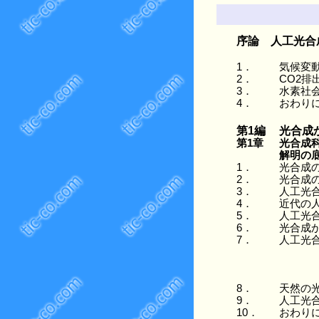
序論 人工光合成が拓く
～世界に先
1．
気候変
2．
CO2排
3．
水素社
4．
おわり
第1編
光合成
第1章
光合成
解明の
1．
光合成
2．
光合成
3．
人工光
4．
近代の
5．
人工光
6．
光合成
7．
人工光
Photon-fl
保護機能
コラム 太
8．
天然の
9．
人工光
10．
おわり