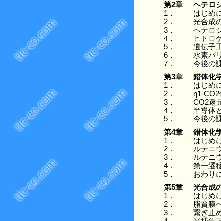
第2章
ヘテロ
1．
はじめ
2．
光合成
3．
ヘテロ
4．
ヒドロ
5．
遺伝子
6．
水素バ
7．
今後の
第3章
錯体化
1．
はじめ
2．
η1-C
3．
CO2
4．
半導体
5．
今後の
第4章
錯体化
1．
はじめ
2．
ルテニ
3．
ルテニ
4．
第一遷
5．
おわり
第5章
光合成
1．
はじめ
2．
脂質膜へ
3．
繋ぎ止め