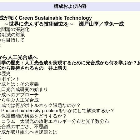
構成および内容
Green Sustainable Technology
んずる技術確立を～ 瀬戸山亨／堂免一成
動問題の深刻化
出削減の対策
会を目指して
に
から人工光合成へ
科学の歴史：人工光合成を実現するために光合成から何を学ぶか？
底から期待されるもの 井上晴夫
の歴史
のポイント
合成とは：その定義
人口光合成研究の始まり
合成へのアプローチ
から学ぶ人工光合成
合成では何がボトルネック課題なのか？
ux-density problemをいかにして解決するか？
の構築をどうするか？
陽光の放射エネルギー分布と光子数分布
光合成のすごさ、不思議
合成が取り組むべき課題とは
に