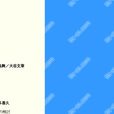
島舞／大谷文章
多喜久
の検討