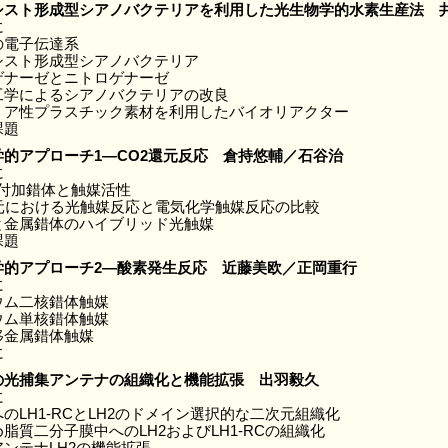
シスト形成型シアノバクテリアを利用した光生物学的水素生産法 
に
の電子伝達系
シスト形成型シアノバクテリア
ゲナーゼとニトロゲナーゼ
工学によるシアノバクテリアの改良
リア性プラスチック素材を利用したバイオリアクター
課題
学的アプローチ1―CO2還元反応 倉持悠輔／石谷治
に
O2付加錯体と触媒活性
還元における光触媒反応と電気化学触媒反応の比較
と金属錯体のハイブリッド光触媒
課題
学的アプローチ2―酸素発生反応 近藤美欧／正岡重行
に
ウム二核錯体触媒
ウム単核錯体触媒
移金属錯体触媒
に
の光捕集アンテナの組織化と機能拡張 出羽毅久
に
のLH1-RCとLH2のドメイン選択的な二次元組織化
脂質二分子膜中へのLH2およびLH1-RCの組織化