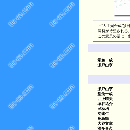
～“人工光合成”
開発が待望される
この意思の基に、
堂免一成
瀬戸山亨
瀬戸山亨
堂免一成
井上晴夫
塚谷祐介
民秋均
沈建仁
髙島舞
大谷文章
酒多喜久