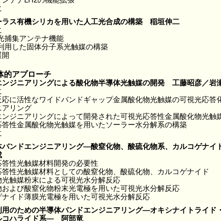
ンテナLH2の機能拡張
に
ーラス有機シリカを用いた人工光合成の構築 稲垣伸二
に
と光捕集アンテナ機能
を利用した固体分子系光触媒の構築
展開
体的アプローチ
エンジニアリングによる酸化物半導体光触媒の開発 工藤昭彦／岩
に
反応に活性なワイドバンドギャップ金属酸化物光触媒の可視光応答
ニアリング
エンジニアリングによって開発された可視光応答性金属酸化物光触
応答性金属酸化物光触媒を用いたソーラー水分解系の構築
に
体バンドエンジニアリング―酸窒化物、酸硫化物系、カルコゲナイ
成
応答性光触媒材料開発の必要性
応答性光触媒材料としての酸窒化物、酸硫化物、カルコゲナイド
物光触媒粉末による可視光水分解反応
物および酸窒化物粉末光電極を用いた可視光水分解反応
ゲナイド薄膜光電極を用いた可視光水分解反応
利用のための半導体バンドエンジニアリング―オキシナイトライド
ルコハライド系― 阿部竜