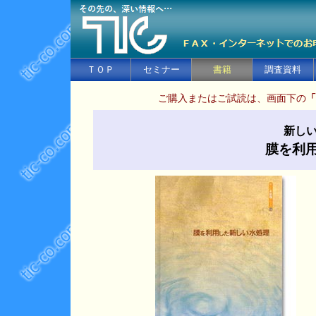
ＴＯＰ
セミナー
書籍
調査資料
ご購入またはご試読は、画面下の
「
新し
膜を利