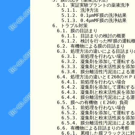
　　5.1. 実証実験プラントの薬液洗浄

　　　5.1.1. 洗浄方法

　　　5.1.2. 0.1μmMF膜の洗浄結果

　　　5.1.3. 0.4μmMF膜の洗浄結果

　6. トラブル対策

　　6.1. 膜の目詰まり

　　　6.1.1. 目詰まりの検討の概要

　　　6.1.2. 検討を行ったMF膜の運転概
　　6.2. 有機物による膜の目詰まり

　　6.3. 処理方法の違いによる目詰まり
　　　6.3.1. 前処理を行わない場合

　　　6.3.2. 凝集剤を添加して運転する
　　　6.3.3. 凝集剤と粉末活性炭を添
　　　6.3.4. 膜分離活性汚泥法による運
　　6.4. 処理方法の違いとＥ260のＨＰ
　　　6.4.1. 前処理を行わない場合

　　　6.4.2. 凝集剤を添加して運転する
　　　6.4.3. 凝集剤と粉末活性炭を添
　　　6.4.4. 膜分離活性汚泥法による運
　　6.5. 膜への有機物（Ｅ260）負荷

　　　6.5.1. 前処理を行わない場合

　　　6.5.2. 凝集剤を添加して運転する
　　　6.5.3. 凝集剤と粉末活性炭を添
　　　6.5.4. 膜分離活性汚泥法による運
　　6.6. 有機物による目詰まりの考察

　　　6.6.1. 累積した膜フラックスに