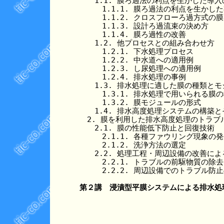
　　1.1. 膜ろ過法の利点を生かした導入
　　　1.1.1. 膜ろ過法の利点を生かした
　　　1.1.2. クロスフローろ過方式の
　　　1.1.3. 設計ろ過流束の決め方

　　　1.1.4. 膜ろ過性の改善

　　1.2. 他プロセスとの組み合わせ方

　　　1.2.1. 下水処理プロセス

　　　1.2.2. 中水道への適用例

　　　1.2.3. し尿処理への適用例

　　　1.2.4. 排水処理の事例

　　1.3. 排水処理に適した膜の種類とモ
　　　1.3.1. 排水処理で用いられる膜の
　　　1.3.2. 膜モジュールの形式

　　1.4. 排水高度処理システムの構築と
　2. 膜を利用した排水高度処理のトラブル
　　2.1. 膜の性能低下防止と回復技術

　　　2.1.1. 各種ファウリング現象の発
　　　2.1.2. 洗浄方法の選定

　　2.2. 処理工程・周辺設備の改善によ
　　　2.2.1. トラブルの前駆物質の除去

　　　2.2.2. 周辺設備でのトラブル防止
第２講　浸漬型平膜システムによる排水処