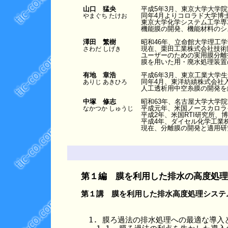
山口 猛央
平成5年3月、東京大学大学
同年4月よりコロラド大学博
やまぐち たけお
東京大学化学システム工学専
機能膜の開発、機能材料のシ
澤田 繁樹
昭和46年、立命館大学理工
現在、栗田工業株式会社技術
さわだ しげき
ユーザーのための実用膜分離
膜を用いた用・廃水処理装置
有地 章浩
平成6年3月、東京工業大学
同年4月、東洋紡績株式会社
ありじ あきひろ
人工透析用中空糸膜の開発を
中塚 修志
昭和63年、名古屋大学大学
平成元年、米国ノースカロラ
なかつか しゅうじ
平成2年、米国RTI研究所、
平成4年、ダイセル化学工業
現在、分離膜の開発と適用研
第１編　膜を利用した排水の高度処理
第１講　膜を利用した排水高度処理システ
　1. 膜ろ過法の排水処理への最適な導入