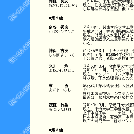
岡庭 良安
昭和49年、東京理科大学理
現在、住友重機械工業株式会
おかにわ よしやす
し尿処理技術を基盤に低コス
■第２編
蒲谷 秀彦
昭和44年、関東学院大学工
平成8年4月、神奈川県内広
かばや ひでひこ
現在、財団法人水道技術セン
膜ろ過施設導入支援事業および
いる。
神保 吉次
昭和45年3月、中央大学理
現在に至る。昭和54年技術
じんぼ よしつぐ
上水道における膜ろ過技術の
米川 均
昭和53年3月、名古屋大学
昭和61年１月、日本ガイシ
よねかわ ひとし
現在、エンジニアリング事業
浄水場、下水処理場などの次
東 勇
旭化成工業株式会社に入社以
の
あずま いさむ
飲料水製造技術・システム開
最近は、飲料水中の硝酸性窒
茂庭 竹生
昭和40年3月、早稲田大学理
現在、東海大学工学部教授、
もにわ たけお
上下水道工学（コロナ社）他
日本水道協会、有効賞、水賞
現在の研究テーマはオゾンに
■第３編