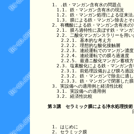
　1. .鉄・マンガン含有水の問題点

　　1.1. 鉄・マンガン含有水の現況

　　1.2. 鉄・マンガン処理による従来法
　　1.3. 膜による鉄・マンガン除去とそ
　2. 有機酸による鉄・マンガン含有水の浄
　　2.1. 膜ろ過特性に及ぼす鉄・マンガ
　　2.2. 二酸化マンガンスラリーを用い
　　　2.2.1. 基本的な考え方

　　　2.2.2. 理想的な酸化接触層

　　　2.2.3. 連続運転でのマンガン濃度

　　　2.2.4. 連続運転での膜ろ過速度

　　　2.2.5. 最適ニ酸化マンガン蓄積方
　　2.3. 塩素酸化による鉄・マンガン含
　　　2.3.1. 前処理設備および膜ろ過設
　　　2.3.2. 鉄・マンガンで除去に適し
　　　2.3.3. 鉄・マンガンで閉塞した膜
　3. 実設備への適用例と経済性比較

　　3.1. 実設備への適用例

　　3.2. 経済性比較

第３講　セラミック膜による浄水処理技術
　1. はじめに

　2. セラミック膜
