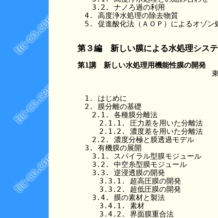
　　3.2. ナノろ過の利用

　4. 高度浄水処理の除去物質

　5. 促進酸化法（ＡＯＰ）によるオゾン処
第３編　新しい膜による水処理システ
第1講　新しい水処理用機能性膜の開発
　1. はじめに

　2. 膜分離の基礎

　　2.1. 各種膜分離法

　　　2.1.1. 圧力差を用いた分離法

　　　2.1.2. 濃度差を用いた分離法

　　2.2. 濃度分極と膜透過モデル

　3. 有機膜の展開

　　3.1. スパイラル型膜モジュール

　　3.2. 中空糸型膜モジュール

　　3.3. 逆浸透膜の開発

　　　3.3.1. 超高圧膜の開発

　　　3.3.2. 超低圧膜の開発

　　3.4. 膜の素材と製法

　　　3.4.1. 素材

　　　3.4.2. 界面膜重合法
