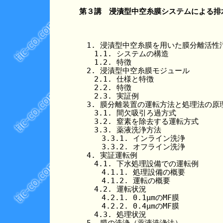
第３講　浸漬型中空糸膜システムによる排
　1. 浸漬型中空糸膜を用いた膜分離活性汚
　　1.1. システムの構造

　　1.2. 特徴

　2. 浸漬型中空糸膜モジュール

　　2.1. 仕様と特徴

　　2.2. 特徴

　　2.3. 実証例

　3. 膜分離装置の運転方法と処理法の原理
　　3.1. 間欠吸引ろ過方式

　　3.2. 窒素を除去する運転方式

　　3.3. 薬液洗浄方法

　　　3.3.1. インライン洗浄

　　　3.3.2. オフライン洗浄

　4. 実証運転例

　　4.1. 下水処理設備での運転例

　　　4.1.1. 処理設備の概要

　　　4.1.2. 運転の概要

　　4.2. 運転状況

　　　4.2.1. 0.1μmのMF膜

　　　4.2.2. 0.4μmのMF膜

　　4.3. 処理状況

　5. 膜の洗浄（薬液洗浄法）
