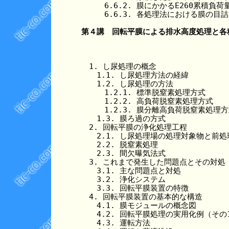
　　　6.6.2. 膜にかかるE260累積負
　　　6.6.3. 各処理法における膜の目詰
第４講　回転平膜による排水高度処理と各
　1. し尿処理の概念

　　1.1. し尿処理方法の経緯

　　1.2. し尿処理の方法

　　　1.2.1. 標準脱窒素処理方式

　　　1.2.2. 高負荷脱窒素処理方式

　　　1.2.3. 膜分離高負荷脱窒素処理方
　　1.3. 膜ろ過の方式

　2. 回転平膜の浄化処理工程

　　2.1. し尿処理場の処理対象物と前処理
　　2.2. 脱窒素処理

　　2.3. 間欠曝気法式

　3. これまで発生した問題点とその対処

　　3.1. 主な問題点と対処

　　3.2. 浄化システム

　　3.3. 回転平膜装置の特徴

　4. 回転平膜装置の基本的な構造

　　4.1. 膜モジュールの概念図

　　4.2. 回転平膜処理の実用化例（その1
　　4.3. 運転方法
