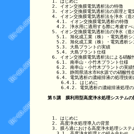
　1. はじめに

　2. イオン交換膜電気透析法の特徴

　3. イオン交換膜電気透析法の原理と電
　4. イオン交換膜電気透析法を浄水（造
　　4.1. イオン交換膜電気透析の特徴

　　4.2. 浄水用に適用する際に考慮すべき
　5. イオン交換膜電気透析法の浄水（造
　　5.1. 旭化成工業（株）・電気透析シ
　　5.2. 旭化成工業（株）・電気透析シ
　　5.3. 大島プラントの実績

　　5.4. 大島プラント仕様

　6. イオン交換膜電気透析法による硝酸
　　6.1. 南串山・小竹木プラント仕様

　　6.2. 南串山・小竹木プラントの実績性
　　6.3. 静岡県清水市H水源での硝酸性
　　6.4. 電気透析の濃縮排液の処理技術
　　　6.4.1. はじめに

　　　6.4.2. 電気透析の濃縮排液処理の
第５講　膜利用型高度浄水処理システムの
　1. はじめに

　2. 高度浄水処理導入の背景

　3. 膜ろ過における高度浄水処理システム
　　3.1. 高度浄水処理との組み合わせ
