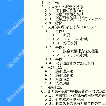
　1. はじめに

　2. システムの概要と特徴

　　2.1. 液中膜の位置づけ

　　2.2. 浸漬型平膜分離法

　　2.3. 浸漬型平膜活性汚泥システム

　　2.4. 特徴

　3. 実施例の紹介と導入のメリット

　　3.1. 事例1

　　　3.1.1. 概要

　　　3.1.2. システムの比較

　　　3.1.3. 処理水質

　　3.2. 事例2

　　　3.2.1. 脱窒素処理方法の概要

　　　3.2.2. システムの比較

　　3.3. 事例3

　　3.4. 電子機器排水の処理水質

　4. 洗浄方法

　　4.1. 薬液注入法

　　4.2. 薬液浸漬法

　　4.3. 水洗浄法

　　4.4. 洗浄評価

　5. 運転状況

　6. まとめ―浸漬型平膜装置の今後の課題
　　6.1. 産業排水への簡易適用指標の確立
　　6.2. 処理水の有効利用

　　6.3. 膜コストの低減と耐久性の向上
