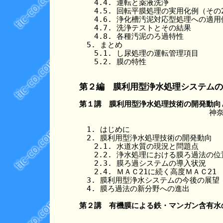
　　4.4. 運転と薬液洗浄

　　4.5. 回転平膜処理の実用化例（その2
　　4.6. 浄化槽汚泥対応型処理への適用例
　　4.7. 洗浄テストとその結果

　　4.8. 各種汚泥のろ過特性

　5. まとめ

　　5.1. し尿処理の運転管理項目

　　5.2. 膜の特性

第２編　膜利用型浄水処理システムの
第１講　膜利用型浄水処理技術の開発動向
神
　1. はじめに

　2. 膜利用型浄水処理技術の開発動向

　　2.1. 水道水質の現況と問題点

　　2.2. 浄水処理における膜ろ過法の位
　　2.3. 膜ろ過システムの導入状況

　　2.4. ＭＡＣ21に続く高度ＭＡＣ21

　3. 膜利用型浄水システムの今後の展望

　4. 膜ろ過法の新分野への進出

第２講　有機膜による鉄・マンガン含有水