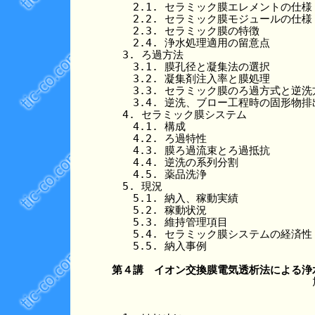
　　2.1. セラミック膜エレメントの仕様

　　2.2. セラミック膜モジュールの仕様

　　2.3. セラミック膜の特徴

　　2.4. 浄水処理適用の留意点

　3. ろ過方法

　　3.1. 膜孔径と凝集法の選択

　　3.2. 凝集剤注入率と膜処理

　　3.3. セラミック膜のろ過方式と逆洗方
　　3.4. 逆洗、ブロー工程時の固形物排出
　4. セラミック膜システム

　　4.1. 構成

　　4.2. ろ過特性

　　4.3. 膜ろ過流束とろ過抵抗

　　4.4. 逆洗の系列分割

　　4.5. 薬品洗浄

　5. 現況

　　5.1. 納入、稼動実績

　　5.2. 稼動状況

　　5.3. 維持管理項目

　　5.4. セラミック膜システムの経済性

　　5.5. 納入事例

第４講　イオン交換膜電気透析法による浄