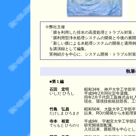
※弊社主催
「膜を利用した排水の高度処理とトラブル対策」セミナ
「膜利用型浄水処理システムの開発と今後の展開」セミ
「新しい膜による水処理システムの開発と適用例」セミ
を講演録として編集。
実例紹介を中心に、システム開発・トラブル対策
執筆
■第１編
石田 宏司
昭和34年、神戸大学工学部
いしだ ひろし
平成9年2月同社定年退職。
同年2月千代田工販株式会社
現在、環境技術統括部長。工
竹島 弘昌
昭和56年、大阪大学工学部
以来、ROの開発から水処理
たけしま ひろまさ
寺本 裕宣
平成9年、宇都宮大学工学部
研究開発部配属。
てらもと ひろのり
入社以来、膜処理を中心とし