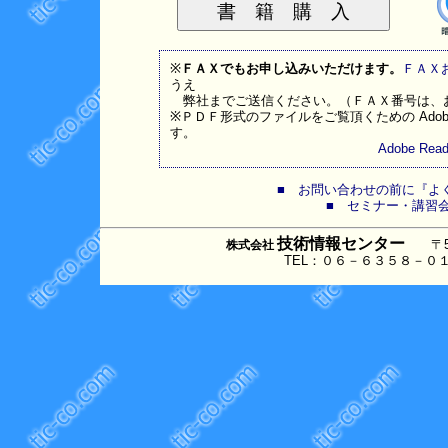
※
ＦＡＸでもお申し込みいただけます。
ＦＡＸ
うえ
弊社までご送信ください。（ＦＡＸ番号は、
※ＰＤＦ形式のファイルをご覧頂くための Adob
す。
Adobe R
■ お問い合わせの前に『よく
■ セミナー・講習
技術情報センター
〒530
株式会社
TEL：０６－６３５８－０