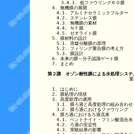
　　　3.4.3. 低ファウリングＲＯ膜

　4. 無機膜の展開

　　4.1. アルミナセラミックフルター

　　4.2. ステンレス膜

　　4.3. 無機膜の素材

　　4.4. ＮＦ膜

　　4.5. ゼオライト膜

　5. 膜材料の設計

　　5.1. 溶媒分離膜の原理

　　5.2. フィリング重合膜の考え方

　　5.3. 膜設計

　6. 未来の膜～分子認識ゲート膜

　7. まとめ

第２講　オゾン耐性膜による水処理システ
栗
　1. はじめに

　2. 膜処理の現状

　3. 高度処理の適用

　　3.1. 膜ろ過と高度処理の組み合わせ

　　3.2. 膜ろ過におけるファウリング

　4. 膜ろ過におけるろ過流束

　　4.1. ベントナイト・フミン酸混合水

　　4.2. ろ過の安定性

　　4.3. 実験結果の影響
