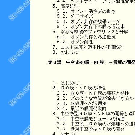
　　4.4. ベントナイト・フミン酸混合水
　5. 高度処理

　　5.1. オゾン・活性炭の働き

　　5.2. 分子サイズ

　　5.3. オゾン共存の効果データ

　　5.4. オゾン共存下の膜ろ過流束

　6. 溶存有機物のファウリングと分解

　　6.1. オゾン共存とろ過抵抗

　　6.2. オゾン耐性

　7. コスト試算と適用性の評価検討

　8. おわりに

第３講　中空糸RO膜・NF膜　～最新の開
　1. はじめに

　2. ＲＯ膜・ＮＦ膜の特性

　　2.1. ＲＯ膜・ＮＦ膜の種類と特性

　　2.2. どのような物質が除去できるか

　　2.3. 水処理への適用例

　　2.4. 最近の膜開発動向

　3. 中空糸型ＲＯ膜・ＮＦ膜の開発と適用
　　3.1. 中空糸膜モジュールの構造

　　3.2. 中空糸型ＲＯ膜の水処理への適用
　　3.3. 新規中空糸型ＮＦ膜の開発

　4. おわりに
