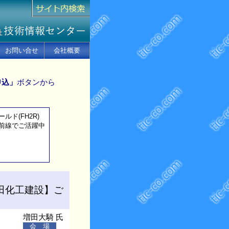
お問い合せ
会社概要
申込」
ボタンから
ド(FH2R)
前線でご活躍中
代田化工建設】ご
増田大騎 氏
会 場