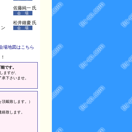
佐藤純一 氏
会 場
松井鐘慶 氏
ョン
会 場
 会場地図はこちら
！！
可能です。
致しますが、
了承下さいませ。
を頂戴致します。）
連絡致します。
。