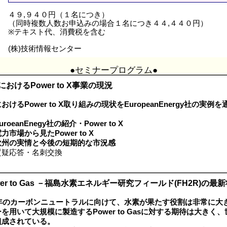
４９,９４０円（１名につき）
（同時複数人数お申込みの場合１名につき４４,４４０円）
※テキスト代、消費税を含む
(株)技術情報センター
●セミナープログラム●
におけるPower to X事業の現況
おけるPower to X取り組みの現状をEuropeanEnergy社の実
uroeanEnegy社の紹介・Power to X
力市場から見たPower to X
欧州の実情と今後の短期的な市況感
疑応答・名刺交換
wer to Gas －福島水素エネルギー研究フィールド(FH2R)の最
50年のカーボンニュートラルに向けて、水素が果たす役割は非常に大
を用いて大規模に製造するPower to Gasに対する期待は大きく
組成されている。