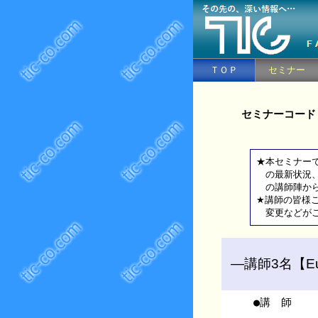
ＴＯＰ
セミナー
セミナーコード
★本セミナーで
の最新状況、
の講師陣から
★講師の皆様
変更などがご
―講師3名【E
●講 師