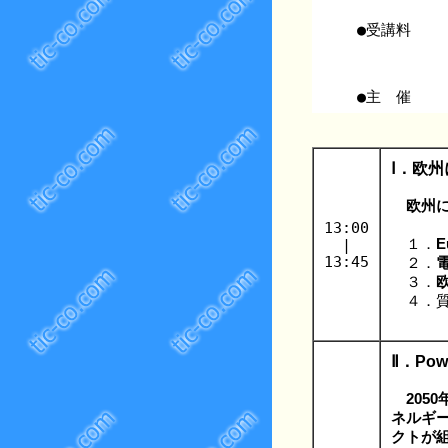
●受講料
●主 催
Ⅰ．欧州
欧州に
13:00
|
１．
E
13:45
２．
電
３．
４．質
Ⅱ．Po
20
ネルギー
クトが