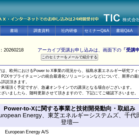
書籍
調査資料
社内研修
セミナーQ&A
書籍Q&A
：20260218
アーカイブ受講お申し込みは、画面下の
「受講
は、欧州におけるPower to X事業の現況から、福島水素エネルギー研究フィール
P2Xサプライチェーンの統合最適化ソリューションなどについて、斯界の最
詳説頂きます。
ご来場頂く予定ですが、急遽オンラインでの講演となる場合がございます。
ざいましたら、随時更新させて頂きますので、下記にてご確認下さいませ。
Power-to-Xに関する事業と技術開発動向・取組み
uropean Energy、東芝エネルギーシステムズ、千
登壇―
European Energy A/S