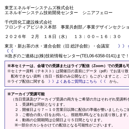
東芝エネルギーシステムズ株式会社
エネルギーシステム技術開発センター シニアフェロー
千代田化工建設株式会社
フロンティアビジネス本部 事業共創部／事業デザインセクシ
２０２６年 ２月 １８日（水） １３：００～１６：３０
東京・新お茶の水・連合会館（旧 総評会館）・会議室
》》
《《
※急ぎのご連絡は(株)技術情報センター(TEL06-6358-0141)まで
※本セミナーは、会場での受講またはライブ配信（Zoom）での受講も
※セミナー資料（テキスト）は開催日の直前にデータ（pdf）でお送り
配布できない資料（当日・投影のみ公開など）もございますこと、ご
※ライブ配信に関する
》》よくあるご質問はこちら 《《
から。
※アーカイブ受講可能
（当日受講及びアーカイブ受講の両方をご希望の方はそれぞれ受講料
１．受講料は同額となります。
２．開催日より７～１０営業日以降に配信の準備が整いましたらご
３．ご都合の良い日をお伺いし、視聴用URLなどをお送り致します
４．動画の公開期間は公開日より５日間となります。
※一部分ボカシをかけての配信となる可能性がございます。