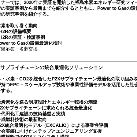
ーでは、2020年に実証を開始した福島水素エネルギー研究フィー
の実証事例から最新までを紹介するとともに、Power to Gasの
新の研究事例を紹介する。
水素を取り巻く動向
FH2Rの設備概要
FH2Rの実証・検証事例
ower to Gasの設備最適化検討
疑応答・名刺交換
2Xサプライチェーンの統合最適化ソリューション
ネ・水素・CO2を統合したP2Xサプライチェーン最適化の取り組み
が持つEPC・スケールアップ技術や事業性評価モデルを活用した社
介する。
脱炭素化を巡る制度設計とエネルギー転換の潮流
P2Xサプライチェーンに求められる統合最適化
千代田化工建設の技術基盤と実績
合成燃料技術の最新動向
P2X統合最適化モデル（EXCALIO）による事業性評価
社会実装に向けたステップとエンジニアリング支援
産業横断でのP2Xエコシステム構築