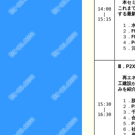
本セミナ
これまで
14:00
|
する最
15:15
１．
２．
３．
４．
P
５．質
Ⅲ．P
再エ
工建設
みを紹
１．
15:30
２．
|
３．
16:30
４．
５．
６．
７．