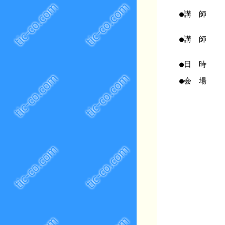
●講 師
●講 師
●日 時
●会 場